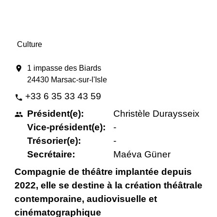
Culture
location_on
1 impasse des Biards
24430 Marsac-sur-l'Isle
+33 6 35 33 43 59
phone
Président(e):
Christèle Duraysseix
people
Vice-président(e):
-
Trésorier(e):
-
Secrétaire:
Maéva Güner
Compagnie de théâtre implantée depuis
2022, elle se destine à la création théâtrale
contemporaine, audiovisuelle et
cinématographique