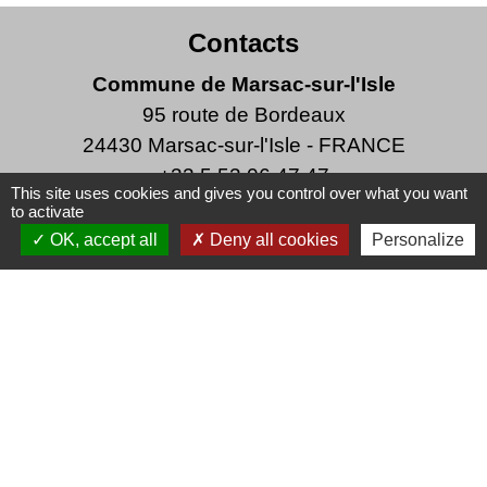
Contacts
Commune de Marsac-sur-l'Isle
95 route de Bordeaux
24430 Marsac-sur-l'Isle - FRANCE
+33 5 53 06 47 47
This site uses cookies and gives you control over what you want
Écrire à la Mairie
to activate
OK, accept all
Deny all cookies
Personalize
Horaires d'ouverture de la mairie
Du lundi au vendredi de 8h30 à 12h et de 13h30
à 17h30
Le maire, Marie-Laure Faure, reçoit sur rendez-
vous