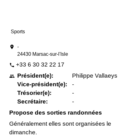
Sports
location_on
-
24430 Marsac-sur-l'Isle
+33 6 30 32 22 17
phone
Président(e):
Philippe Vallaeys
people
Vice-président(e):
-
Trésorier(e):
-
Secrétaire:
-
Propose des sorties randonnées
Généralement elles sont organisées le
dimanche.