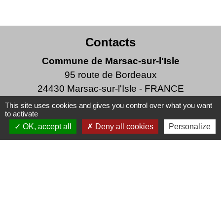
Contacts
Commune de Marsac-sur-l'Isle
95 route de Bordeaux
24430 Marsac-sur-l'Isle - FRANCE
+33 5 53 06 47 47
This site uses cookies and gives you control over what you want
to activate
Écrire à la Mairie
OK, accept all
Deny all cookies
Personalize
Horaires d'ouverture de la mairie
Du lundi au vendredi de 8h30 à 12h et de 13h30
à 17h30
Le maire, Marie-Laure Faure, reçoit sur rendez-
vous