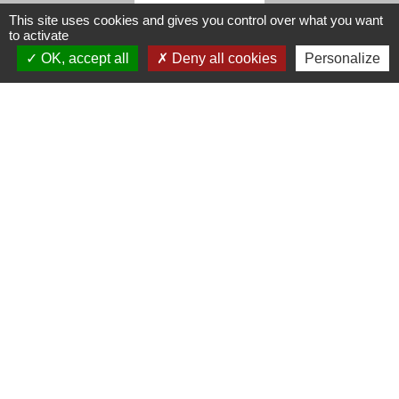
This site uses cookies and gives you control over what you want
to activate
Horaires d'ouverture de la mairie
OK, accept all
Deny all cookies
Personalize
Du lundi au vendredi de 8h30 à 12h et de 13h30
à 17h30
Le maire, Marie-Laure Faure, reçoit sur rendez-
vous
Mentions légales
-
Politique de confidentialité
-
Accessibilité
-
Plan du site
-
Gestion des cookies