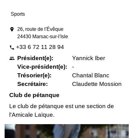
Sports
location_on
26, route de l'Évêque
24430 Marsac-sur-l'Isle
+33 6 72 11 28 94
phone
Président(e):
Yannick Iber
people
Vice-président(e):
-
Trésorier(e):
Chantal Blanc
Secrétaire:
Claudette Mossion
Club de pétanque
Le club de pétanque est une section de
l'Amicale Laïque.