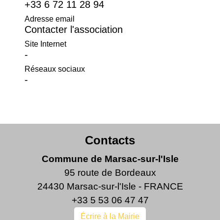
+33 6 72 11 28 94
Adresse email
Contacter l'association
Site Internet
-
Réseaux sociaux
-
Contacts
Commune de Marsac-sur-l'Isle
95 route de Bordeaux
24430 Marsac-sur-l'Isle - FRANCE
+33 5 53 06 47 47
Écrire à la Mairie