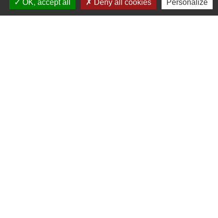
OK, accept all
Deny all cookies
Personalize
Contacts
Commune de Marsac-sur-l'Isle
95 route de Bordeaux
24430 Marsac-sur-l'Isle - FRANCE
+33 5 53 06 47 47
Écrire à la Mairie
Horaires d'ouverture de la mairie
Du lundi au vendredi de 8h30 à 12h et de 13h30
à 17h30
Le maire, Marie-Laure Faure, reçoit sur rendez-
vous