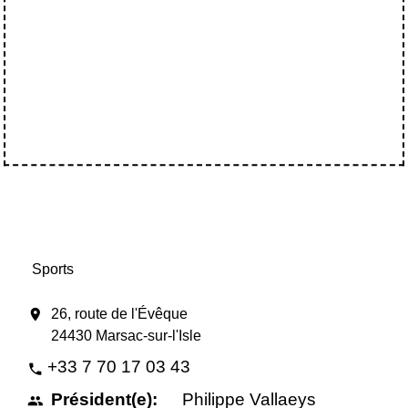
Sports
location_on
26, route de l'Évêque
24430 Marsac-sur-l'Isle
+33 7 70 17 03 43
phone
Président(e):
Philippe Vallaeys
people